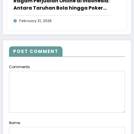
Ragam Perjudian Online di Indonesia:
Antara Taruhan Bola hingga Poker
Online
February 21, 2026
POST COMMENT
Comments
Name