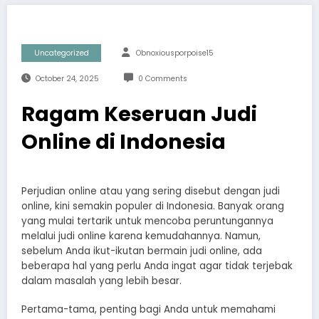
Uncategorized
Obnoxiousporpoise15
October 24, 2025
0 Comments
Ragam Keseruan Judi
Online di Indonesia
Perjudian online atau yang sering disebut dengan judi
online, kini semakin populer di Indonesia. Banyak orang
yang mulai tertarik untuk mencoba peruntungannya
melalui judi online karena kemudahannya. Namun,
sebelum Anda ikut-ikutan bermain judi online, ada
beberapa hal yang perlu Anda ingat agar tidak terjebak
dalam masalah yang lebih besar.
Pertama-tama, penting bagi Anda untuk memahami